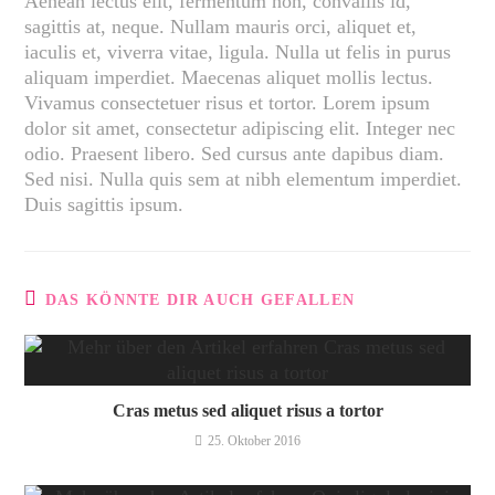
Aenean lectus elit, fermentum non, convallis id,
sagittis at, neque. Nullam mauris orci, aliquet et,
iaculis et, viverra vitae, ligula. Nulla ut felis in purus
aliquam imperdiet. Maecenas aliquet mollis lectus.
Vivamus consectetuer risus et tortor. Lorem ipsum
dolor sit amet, consectetur adipiscing elit. Integer nec
odio. Praesent libero. Sed cursus ante dapibus diam.
Sed nisi. Nulla quis sem at nibh elementum imperdiet.
Duis sagittis ipsum.
DAS KÖNNTE DIR AUCH GEFALLEN
Cras metus sed aliquet risus a tortor
25. Oktober 2016